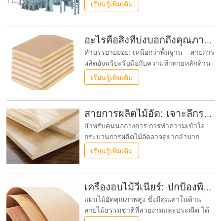
ขัดข้องในการดำเนินงานเป็นเป้าหมาย
เรียนรู้เพิ่มเติม
สูงสุด เป็นเวลาหลายทศวรรษที่ผู้ผลิตต้อง
เผชิญกับปัญหาทางกลไกที่สำคัญ:
อะไรคือสิ่งที่บ่งบอกถึงคุณภาพของไม้อัดอย่างแท้จริง?
คำบรรยายย่อย: เหนือกว่าพื้นฐาน – สายการ
ผลิตอัจฉริยะรับมือกับความท้าทายหลักด้าน
ความสม่ำเสมอและความทนทานได้อย่างไร
เรียนรู้เพิ่มเติม
ในอุตสาหกรรมที่กำไรน้อยและมาตรฐาน
คุณภาพสูงขึ้นเรื่อยๆ คำถามสำคัญที่ดังก้อง
ไปทั่วทั้งโรงงานและห้องประชุมคือ อะไรคือ
สายการผลิตไม้อัด: เจาะลึกรายละเอียด
สิ่งที่แยกแผ่นไม้อัดคุณภาพสูงที่เชื่อถือได้ออก
สำหรับคนนอกวงการ การทำความเข้าใจ
จากแผ่นไม้อัดที่ชำรุด?
กระบวนการผลิตไม้อัดอาจดูยากลำบาก
อย่างไรก็ตาม การแยกย่อยสายการผลิต
เรียนรู้เพิ่มเติม
ไม้อัดสมัยใหม่เป็นส่วนประกอบหลัก ได้แก่
เครื่องทำไม้อัด เครื่องอบแห้งแผ่นไม้วีเนียร์
เครื่องอัดเย็นไม้อัด และเครื่องอัดร้อนไม้อัด
เครื่องอบไม้วีเนียร์: ปกป้องพื้นผิวและคุณภาพในการแปรรูปไม้วีเนียร์ระดับไฮเอนด์
แผ่นไม้อัดคุณภาพสูง ซึ่งมีคุณค่าในด้าน
ลายไม้ธรรมชาติที่สวยงามและประณีต ได้