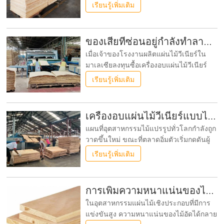
อบแห้งไม้วีเนียร์เป็นช่วงเวลาแห่งความภาค
เรียนรู้เพิ่มเติม
ภูมิใจ เครื่องแลกเปลี่ยนความร้อนกำลัง
ทำงาน ปริมาณความชื้น (MC) อ่านค่าคงที่ที่
8%
ของเสียที่ซ่อนอยู่กำลังทำลายกำลังการผลิตที่แท้จริงของเครื่องอบแผ่นไม้วีเนียร์ของคุณหรือไม่?
เมื่อเจ้าของโรงงานผลิตแผ่นไม้วีเนียร์ใน
มาเลเซียลงทุนซื้อเครื่องอบแผ่นไม้วีเนียร์
ใหม่ขนาด 100 ลูกบาศก์เมตรต่อวันเมื่อปีที่
เรียนรู้เพิ่มเติม
แล้ว เขาคาดหวังว่าเครื่องจักรจะช่วยลด
ปัญหาคอขวดในการผลิตได้ แต่หลังจากใช้
งานไปหกเดือน เครื่องกลับผลิตแผ่นไม้แห้ง
เครื่องอบแผ่นไม้วีเนียร์แบบไหนที่เหมาะกับโรงงานของคุณ?
ได้เพียง 60 ลูกบาศก์เมตรต่อวัน
แผนที่อุตสาหกรรมไม้แปรรูปทั่วโลกกำลังถูก
วาดขึ้นใหม่ ขณะที่ตลาดอิ่มตัวเริ่มกดดันผู้
ผลิตในประเทศ คลื่นของผู้ประกอบการที่มี
เรียนรู้เพิ่มเติม
วิสัยทัศน์กำลังนำความเชี่ยวชาญของตนไป
ยังต่างประเทศ การสร้างโรงงานผลิตแผ่นไม้
วีเนียร์แบบหมุนในต่างประเทศนำเสนอ
การเพิ่มความหนาแน่นของไม้อัด: กลยุทธ์สำคัญ
โอกาสมหาศาล
ในอุตสาหกรรมแผ่นไม้เชิงประกอบที่มีการ
แข่งขันสูง ความหนาแน่นของไม้อัดได้กลาย