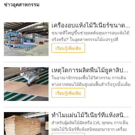
ข่าวอุตสาหกรรม
เครื่องอบแห้งไม้วีเนียร์ขนาดใหญ่ช่วยประหยัดเงินได้จริงหรือ?
ขนาดที่ใหญ่ขึ้นช่วยลดต้นทุนการอบแห้งได้
จริงหรือ? ในอุตสาหกรรมไม้แปรรูปที่
แข่งขันกันอย่างดุเดือดในปัจจุบัน ผู้ผลิตทุก
เรียนรู้เพิ่มเติม
รายต่างมองหาวิธีลดค่าใช้จ่ายพร้อมกับ
รักษาคุณภาพของแผ่นไม้ให้แข็งแกร่ง
กลยุทธ์หนึ่งที่โดดเด่นคือการเพิ่มกำลังการ
เหตุใดการผลิตพื้นไม้ยูคาลิปตัสจึงต้องใช้เครื่องอบแผ่นไม้วีเนียร์?
ผลิตของสายการอบแห้ง
ในอาณาจักรของพื้นไม้วิศวกรรม การเดิน
ทางจากท่อนไม้ดิบสู่แผ่นพื้นสำเร็จรูปนั้นเต็ม
ไปด้วยอุปสรรคทางเทคนิค ไม่มีที่ไหนชัดเจน
เรียนรู้เพิ่มเติม
ไปกว่าการแปรรูปไม้ยูคาลิปตัส ซึ่งเป็นพันธุ์
ไม้ที่ได้รับความนิยมเนื่องจากความสามารถ
ในการฟื้นฟูอย่างรวดเร็ว แต่กลับมีชื่อเสียง
ทำไมแผ่นไม้วีเนียร์ที่แห้งสนิทของคุณถึงกลับมาเปียกอีกครั้ง?
ในด้านลักษณะการอบแห้งที่ท้าทาย
สำหรับผู้ผลิตไม้อัดหรือ LVL ทุกคน การเห็น
แผ่นไม้วีเนียร์ที่แห้งสนิทออกมาจาก เครื่อง