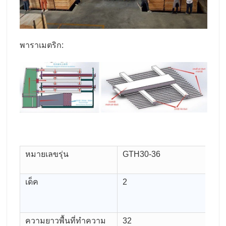
พาราเมตริก:
หมายเลขรุ่น
GTH30-36
ค
(ม
เด็ค
2
ค
แห
ชั
ความยาวพื้นที่ทำความ
32
คว