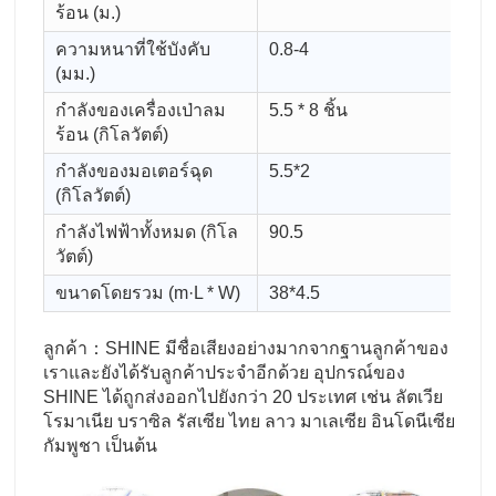
ร้อน (ม.)
เย
ความหนาที่ใช้บังคับ
0.8-4
คว
(มม.)
เน
กำลังของเครื่องเป่าลม
5.5 * 8 ชิ้น
กำ
ร้อน (กิโลวัตต์)
เย
กำลังของมอเตอร์ฉุด
5.5*2
กำ
(กิโลวัตต์)
อา
กำลังไฟฟ้าทั้งหมด (กิโล
90.5
ป
วัตต์)
ตา
ขนาดโดยรวม (m·L * W)
38*4.5
ลูกค้า：SHINE มีชื่อเสียงอย่างมากจากฐานลูกค้าของ
เราและยังได้รับลูกค้าประจำอีกด้วย อุปกรณ์ของ
SHINE ได้ถูกส่งออกไปยังกว่า 20 ประเทศ เช่น ลัตเวีย
โรมาเนีย บราซิล รัสเซีย ไทย ลาว มาเลเซีย อินโดนีเซีย
กัมพูชา เป็นต้น