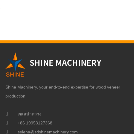
-
Shine Machinery, your end-to-end expertise for wood veneer
production!
เซเลน่าหวาง
+86 19953127368
selena@sdshinemachinery.com