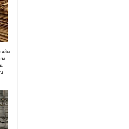
ถผลิต
ียง
าน
ุน