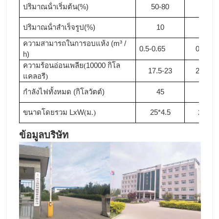
ปริมาณน้ําเริ่มต้น(%)
50-80
50-80
ปริมาณน้ําสําเร็จรูป(%)
10
10
ความสามารถในการอบแห้ง (m³ /
0.5-0.65
0.65-0.
h)
ความร้อนอ่อนเพลีย
10000 กิโล
(
17.5-23
23-28
.
แคลอรี
)
กําลังไฟทั้งหมด (กิโลวัตต์)
4
5
5
0
ขนาดโดยรวม LxW
ม
2
5
*4.5
2
9
*4.5
(
.)
ข้อมูลบริษัท