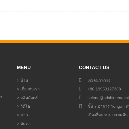
MENU
CONTACT US
>
บ้าน
เซเลน่าหวาง
>
เกี่ยวกับเรา
+86 19953127368
er
>
ผลิตภัณฑ์
selena@sdshinemachi
>
วิดีโอ
ชั้น 7 อาคาร Yongan
>
ข่าว
เมืองจี่หนานประเทศจีน
>
ติดต่อ