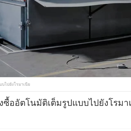
ปแบบไปยังโรมาเนีย
งซื้ออัตโนมัติเต็มรูปแบบไปยังโรมา