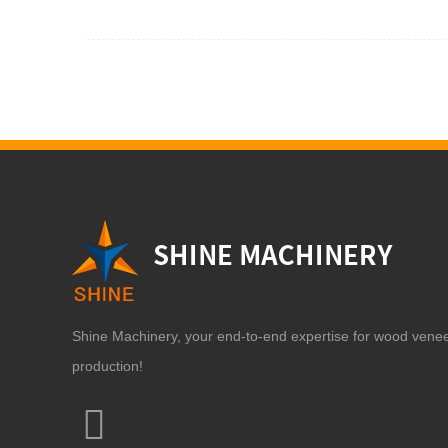
Shine Machinery, your end-to-end expertise for wood vene
production!