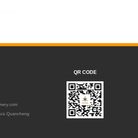
QR CODE
nery.com
 ถนน Quancheng