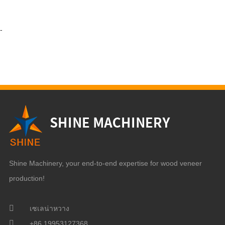
-
Shine Machinery, your end-to-end expertise for wood veneer
production!
เซเลน่าหวาง
+86 19953127368