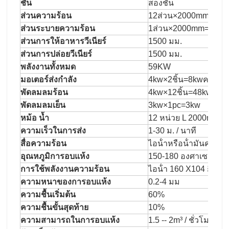
ชั้น
สองชั้น
ส่วนความร้อน
12ส่วน×2000mm=24
ส่วนระบายความร้อน
1ส่วน×2000mm=200
ส่วนการให้อาหารวีเนียร์
1500 มม.
ส่วนการปล่อยวีเนียร์
1500 มม.
พลังงานทั้งหมด
59KW
มอเตอร์ส่งกําลัง
4kw×2ชิ้น=8kwควบคุม
พัดลมลมร้อน
4kw×12ชิ้น=48kw
พัดลมลมเย็น
3kw×1pc=3kw
หม้อ น้ำ
12 หน่วย L 2000mm
ความเร็วในการส่ง
1-30 ม. / นาที
สื่อความร้อน
ไอน้ําหรือน้ํามันความ
อุณหภูมิการอบแห้ง
150-180 องศาเซลเซีย
การใช้พลังงานความร้อน
ไอน้ํา 160 X104 กิโลแ
ความหนาของการอบแห้ง
0.2-4 มม
ความชื้นเริ่มต้น
60%
ความชื้นขั้นสุดท้าย
10%
ความสามารถในการอบแห้ง
1.5 -- 2m³ / ชั่วโมง