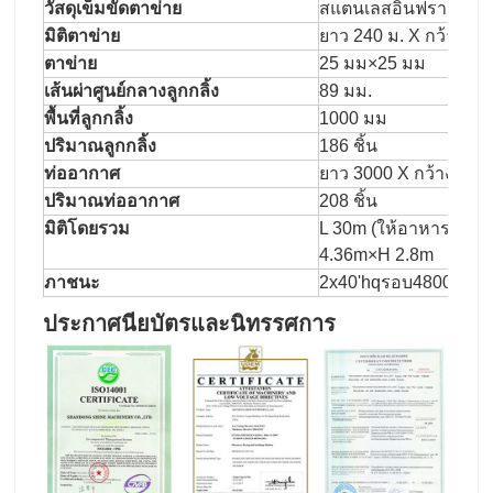
วัสดุเข็มขัดตาข่าย
สแตนเลสอินฟราเรดตา
มิติตาข่าย
ยาว 240 ม. X กว้าง 2.7
ตาข่าย
25 มม×25 มม
เส้นผ่าศูนย์กลางลูกกลิ้ง
89 มม.
พื้นที่ลูกกลิ้ง
1000 มม
ปริมาณลูกกลิ้ง
186 ชิ้น
ท่ออากาศ
ยาว 3000 X กว้าง 380 
ปริมาณท่ออากาศ
208 ชิ้น
มิติโดยรวม
L 30m (ให้อาหาร1.5m
4.36m×H 2.8m
ภาชนะ
2x40'hqรอบ48000kg
ประกาศนียบัตรและนิทรรศการ